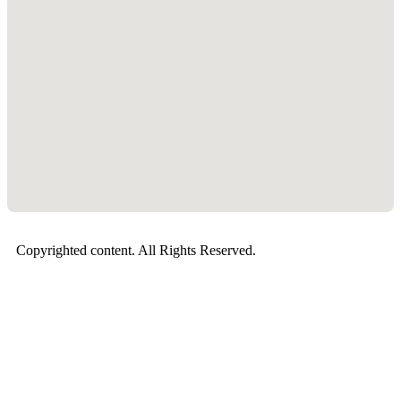
Copyrighted content. All Rights Reserved.