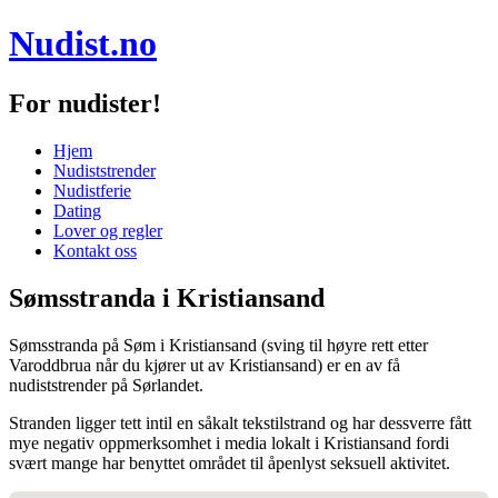
Nudist.no
For nudister!
Hjem
Nudiststrender
Nudistferie
Dating
Lover og regler
Kontakt oss
Sømsstranda i Kristiansand
Sømsstranda på Søm i Kristiansand (sving til høyre rett etter
Varoddbrua når du kjører ut av Kristiansand) er en av få
nudiststrender på Sørlandet.
Stranden ligger tett intil en såkalt tekstilstrand og har dessverre fått
mye negativ oppmerksomhet i media lokalt i Kristiansand fordi
svært mange har benyttet området til åpenlyst seksuell aktivitet.